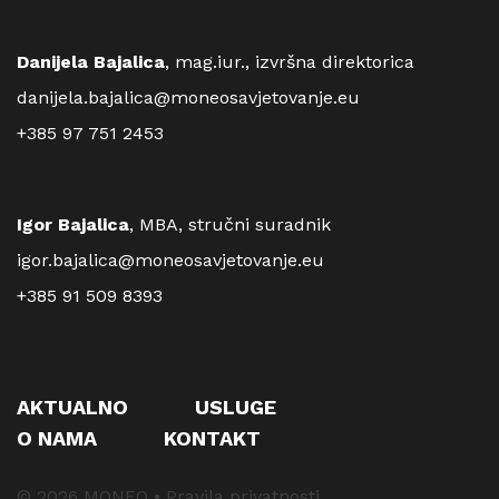
Danijela Bajalica
, mag.iur., izvršna direktorica
danijela.bajalica@moneosavjetovanje.eu
+385 97 751 2453
Igor Bajalica
, MBA, stručni suradnik
igor.bajalica@moneosavjetovanje.eu
+385 91 509 8393
AKTUALNO
USLUGE
O NAMA
KONTAKT
© 2026 MONEO •
Pravila privatnosti