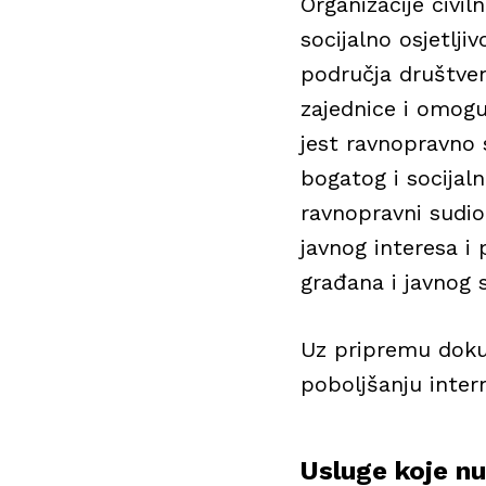
Organizacije civil
socijalno osjetlj
područja društven
zajednice i omoguć
jest ravnopravno 
bogatog i socijal
ravnopravni sudio
javnog interesa i
građana i javnog 
Uz pripremu doku
poboljšanju inter
Usluge koje n