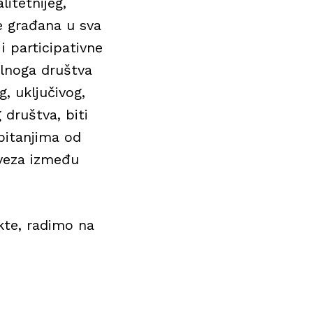
litetnijeg,
je građana u sva
 participativne
vilnoga društva
, uključivog,
 društva, biti
 pitanjima od
 veza između
kte, radimo na