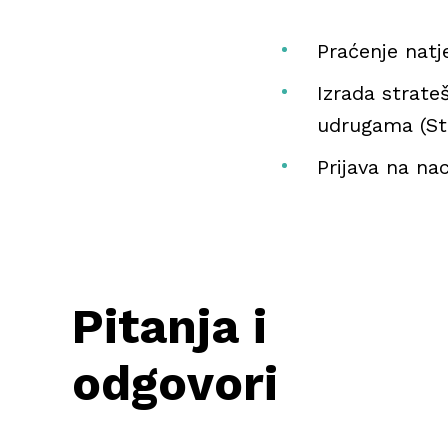
Praćenje natj
Izrada strat
udrugama (Stat
Prijava na na
Pitanja i
odgovori