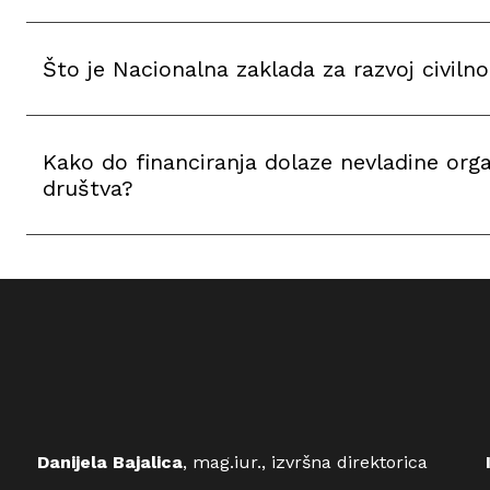
Što je Nacionalna zaklada za razvoj civiln
Kako do financiranja dolaze nevladine organ
društva?
Danijela Bajalica
, mag.iur., izvršna direktorica