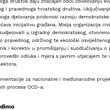
noga društva daju značajan obol oblikovanju kva
ivog i pravednoga hrvatskog društva. Uključivan
oga djelovanja pridonosi razvoju demokratske i
ava inicijativu građana. Misija organizacija ci
sudjelovati u izgradnji demokratskog, otvorenog
no pravednog, održivog te ekološki osviještenog
nik i korektiv u promišljanju i suodlučivanju o
 provedbi odluka i mjera s javnim utjecajem te
sektora.
mentacije za nacionalne i međunarodne proje
nih procesa OCD-a.
udimo